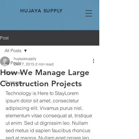
HUJAYA SUPPLY
Post
All Posts
hujayasupply
All Posts
Dec 7, 2015
2 min read
How We Manage Large
Business
Construction Projects
Business
Technology is Here to StayLorem 
ipsum dolor sit amet, consectetur 
adipiscing elit. Vivamus purus nisl, 
elementum vitae consequat at, tristique 
ut enim. Sed ut dignissim leo. Nullam 
sed metus id sapien faucibus rhoncus 
sed at magna. Nullam eget ornare leo, 