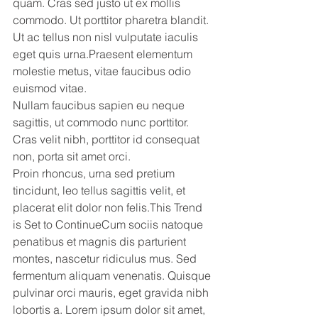
quam. Cras sed justo ut ex mollis 
commodo. Ut porttitor pharetra blandit. 
Ut ac tellus non nisl vulputate iaculis 
eget quis urna.Praesent elementum 
molestie metus, vitae faucibus odio 
euismod vitae.
Nullam faucibus sapien eu neque 
sagittis, ut commodo nunc porttitor.
Cras velit nibh, porttitor id consequat 
non, porta sit amet orci.
Proin rhoncus, urna sed pretium 
tincidunt, leo tellus sagittis velit, et 
placerat elit dolor non felis.This Trend 
is Set to ContinueCum sociis natoque 
penatibus et magnis dis parturient 
montes, nascetur ridiculus mus. Sed 
fermentum aliquam venenatis. Quisque 
pulvinar orci mauris, eget gravida nibh 
lobortis a. Lorem ipsum dolor sit amet, 