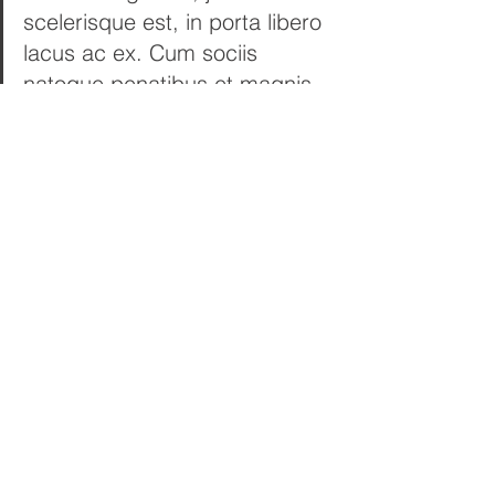
scelerisque est, in porta libero 
lacus ac ex. Cum sociis 
natoque penatibus et magnis 
dis parturient montes, 
nascetur ridiculus mus.
Business
See All
Recent Posts